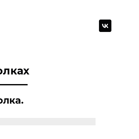
олках
олка.