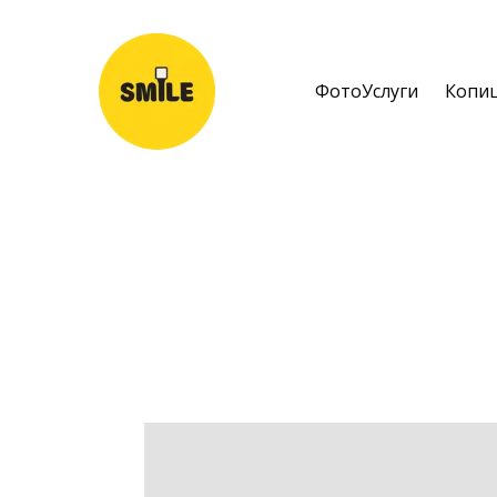
ФотоУслуги
Копи